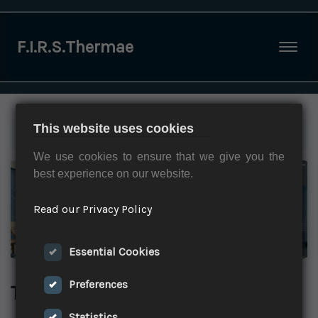
F.I.R.S.Thermae
Togg
This website uses cookies
Home
»
Partner
»
Terme di Torre Canne
We use cookies to ensure that we give you the
best experience on our website.
Read our Privacy Policy
Essential Cookies
Preferences
Terme di Torre Canne
Statistics