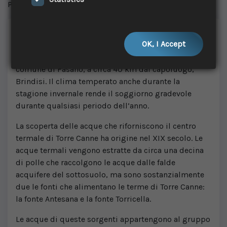
Pubblicato il: 4 ago, 2019
Le Terme di Torre Canne, una delle strutture termali
OK, I Accept
più attrezzate e moderne del Sud Italia, si trovano
nella località marina di Torre Canne, una frazione del
comune di Fasano, a circa 40 km dal capoluogo,
Brindisi. Il clima temperato anche durante la
stagione invernale rende il soggiorno gradevole
durante qualsiasi periodo dell’anno.
La scoperta delle acque che riforniscono il centro
termale di Torre Canne ha origine nel XIX secolo. Le
acque termali vengono estratte da circa una decina
di polle che raccolgono le acque dalle falde
acquifere del sottosuolo, ma sono sostanzialmente
due le fonti che alimentano le terme di Torre Canne:
la fonte Antesana e la fonte Torricella.
Le acque di queste sorgenti appartengono al gruppo