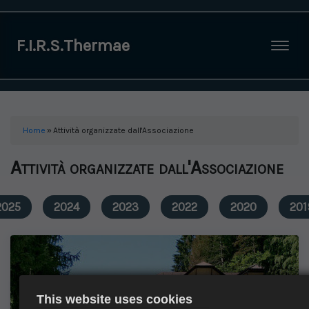
F.I.R.S.Thermae
Togg
Home
»
Attività organizzate dall'Associazione
Attività organizzate dall'Associazione
2025
2024
2023
2022
2020
201
This website uses cookies