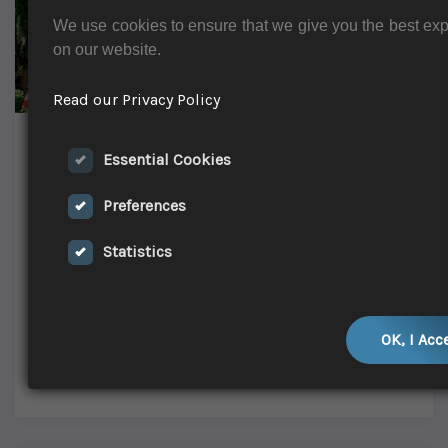
We use cookies to ensure that we give you the best ex
on our website.
Read our Privacy Policy
Th.I.Co. 2025 - Thermalism:
Essential Cookies
International Conference
Preferences
Pubblicato il: 4 set, 2025
2025
Statistics
L’appuntamento scientifico e culturale di
riferimento sul termalismo a livello europeo. 3-4
ottobre 2025 presso Lurisia Terme – Roccaforte
Mondovì (CN)
OK, I Acc
Leggi di più